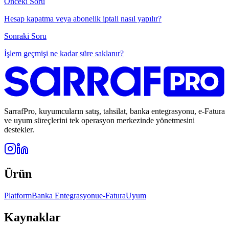
Onceki Soru
Hesap kapatma veya abonelik iptali nasıl yapılır?
Sonraki Soru
İşlem geçmişi ne kadar süre saklanır?
SarrafPro, kuyumcuların satış, tahsilat, banka entegrasyonu, e-Fatura
ve uyum süreçlerini tek operasyon merkezinde yönetmesini
destekler.
Ürün
Platform
Banka Entegrasyonu
e-Fatura
Uyum
Kaynaklar