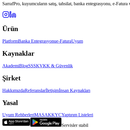
SarrafPro, kuyumcuların satış, tahsilat, banka entegrasyonu, e-Fatura
Ürün
Platform
Banka Entegrasyonu
e-Fatura
Uyum
Kaynaklar
Akademi
Blog
SSS
KVKK & Güvenlik
Şirket
Hakkımızda
Referanslar
İletişim
İnsan Kaynakları
Yasal
Uyum Rehberleri
MASAK
KYC
Yaptırım Listeleri
Servisler stabil