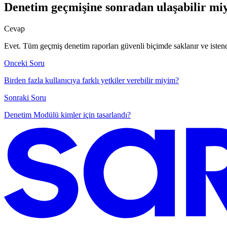
Denetim geçmişine sonradan ulaşabilir mi
Cevap
Evet. Tüm geçmiş denetim raporları güvenli biçimde saklanır ve iste
Onceki Soru
Birden fazla kullanıcıya farklı yetkiler verebilir miyim?
Sonraki Soru
Denetim Modülü kimler için tasarlandı?