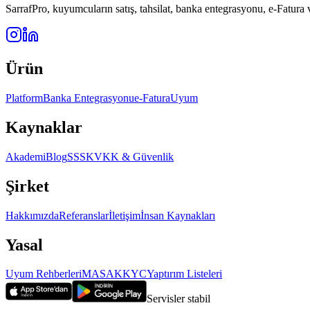
SarrafPro, kuyumcuların satış, tahsilat, banka entegrasyonu, e-Fatura
Ürün
Platform
Banka Entegrasyonu
e-Fatura
Uyum
Kaynaklar
Akademi
Blog
SSS
KVKK & Güvenlik
Şirket
Hakkımızda
Referanslar
İletişim
İnsan Kaynakları
Yasal
Uyum Rehberleri
MASAK
KYC
Yaptırım Listeleri
Servisler stabil