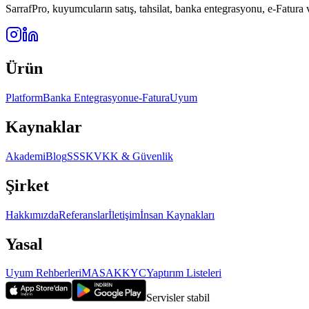
SarrafPro, kuyumcuların satış, tahsilat, banka entegrasyonu, e-Fatura
Ürün
Platform
Banka Entegrasyonu
e-Fatura
Uyum
Kaynaklar
Akademi
Blog
SSS
KVKK & Güvenlik
Şirket
Hakkımızda
Referanslar
İletişim
İnsan Kaynakları
Yasal
Uyum Rehberleri
MASAK
KYC
Yaptırım Listeleri
Servisler stabil