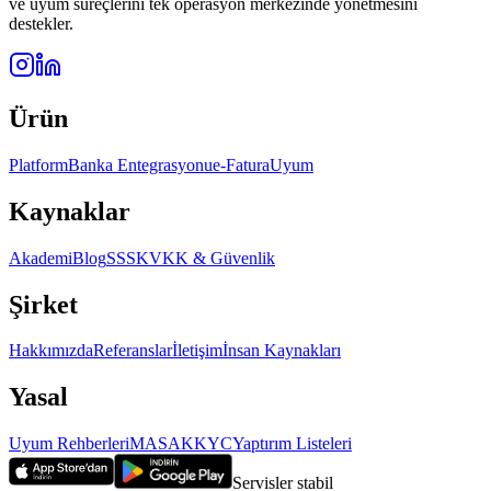
ve uyum süreçlerini tek operasyon merkezinde yönetmesini
destekler.
Ürün
Platform
Banka Entegrasyonu
e-Fatura
Uyum
Kaynaklar
Akademi
Blog
SSS
KVKK & Güvenlik
Şirket
Hakkımızda
Referanslar
İletişim
İnsan Kaynakları
Yasal
Uyum Rehberleri
MASAK
KYC
Yaptırım Listeleri
Servisler stabil