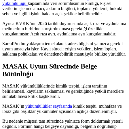
yükümlülüğü
kapsamında veri sorumlusunun kimliği, kişisel
verilerin işlenme amacı, aktarım bilgileri, toplama yöntemi, hukuki
sebep ve ilgili kişinin hakları açık şekilde belirtilmelidir.
Ayrıca KVKK’nın 2026 tarihli duyurusunda açık rıza ve aydınlatma
metinlerinin birbirine karıştırılmaması gerektiği özellikle
vurgulanmıştır. Açık rıza ayrı, aydınlatma ayrı kurgulanmalıdır.
SarrafPro bu yaklaşımı temel alarak adres bilgisini yalnızca gerekli
uyum amacıyla işler. Kayıt süreci; erişim yetkileri, işlem logları,
saklama politikaları ve denetlenebilirlik mantığıyla birlikte yürütülür.
MASAK Uyum Sürecinde Belge
Bütünlüğü
MASAK yükümlülüklerinde kimlik tespiti, işlem tarafının
belirlenmesi, kayıtların saklanması ve gerektiğinde yetkili mercilere
sunulabilmesi kritik başlıklardır.
MASAK’ın
yükümlülükler sayfasında
kimlik tespiti, muhafaza ve
ibraz gibi başlıklar yükümlüler açısından açıkça düzenlenmiştir.
Bu nedenle müşteri tanı sürecinde yalnızca form doldurmak yeterli
değildir. Formun hangi belgeye dayandığı, belgenin doğrulanıp