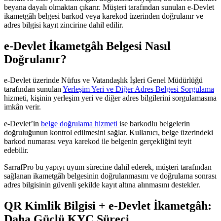
beyana dayalı olmaktan çıkarır. Müşteri tarafından sunulan e-Devlet
ikametgâh belgesi barkod veya karekod üzerinden doğrulanır ve
adres bilgisi kayıt zincirine dahil edilir.
e-Devlet İkametgâh Belgesi Nasıl
Doğrulanır?
e-Devlet üzerinde Nüfus ve Vatandaşlık İşleri Genel Müdürlüğü
tarafından sunulan
Yerleşim Yeri ve Diğer Adres Belgesi Sorgulama
hizmeti, kişinin yerleşim yeri ve diğer adres bilgilerini sorgulamasına
imkân verir.
e-Devlet’in
belge doğrulama hizmeti
ise barkodlu belgelerin
doğruluğunun kontrol edilmesini sağlar. Kullanıcı, belge üzerindeki
barkod numarası veya karekod ile belgenin gerçekliğini teyit
edebilir.
SarrafPro bu yapıyı uyum sürecine dahil ederek, müşteri tarafından
sağlanan ikametgâh belgesinin doğrulanmasını ve doğrulama sonrası
adres bilgisinin güvenli şekilde kayıt altına alınmasını destekler.
QR Kimlik Bilgisi + e-Devlet İkametgâh:
Daha Güçlü KYC Süreci