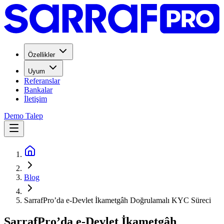
Özellikler
Uyum
Referanslar
Bankalar
İletişim
Demo Talep
Blog
SarrafPro’da e-Devlet İkametgâh Doğrulamalı KYC Süreci
SarrafPro’da e-Devlet İkametgâh