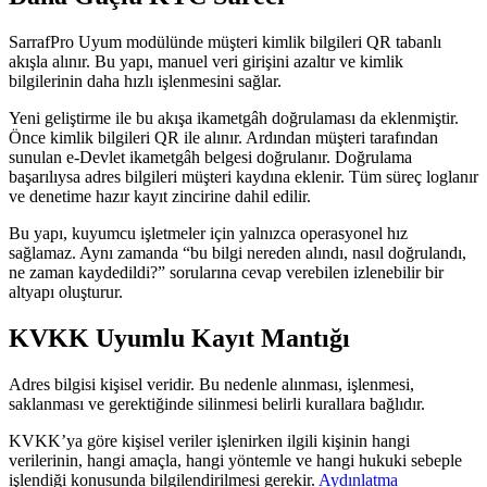
SarrafPro Uyum modülünde müşteri kimlik bilgileri QR tabanlı
akışla alınır. Bu yapı, manuel veri girişini azaltır ve kimlik
bilgilerinin daha hızlı işlenmesini sağlar.
Yeni geliştirme ile bu akışa ikametgâh doğrulaması da eklenmiştir.
Önce kimlik bilgileri QR ile alınır. Ardından müşteri tarafından
sunulan e-Devlet ikametgâh belgesi doğrulanır. Doğrulama
başarılıysa adres bilgileri müşteri kaydına eklenir. Tüm süreç loglanır
ve denetime hazır kayıt zincirine dahil edilir.
Bu yapı, kuyumcu işletmeler için yalnızca operasyonel hız
sağlamaz. Aynı zamanda “bu bilgi nereden alındı, nasıl doğrulandı,
ne zaman kaydedildi?” sorularına cevap verebilen izlenebilir bir
altyapı oluşturur.
KVKK Uyumlu Kayıt Mantığı
Adres bilgisi kişisel veridir. Bu nedenle alınması, işlenmesi,
saklanması ve gerektiğinde silinmesi belirli kurallara bağlıdır.
KVKK’ya göre kişisel veriler işlenirken ilgili kişinin hangi
verilerinin, hangi amaçla, hangi yöntemle ve hangi hukuki sebeple
işlendiği konusunda bilgilendirilmesi gerekir.
Aydınlatma