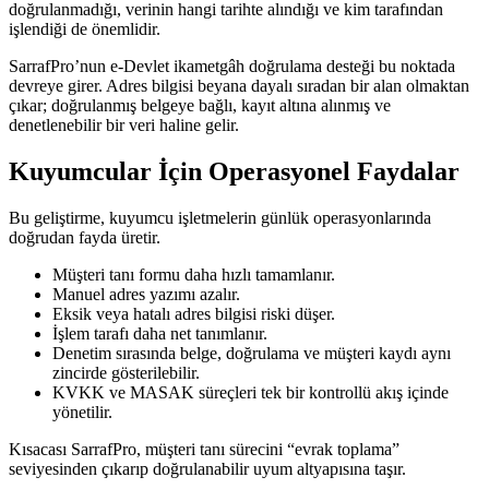
doğrulanmadığı, verinin hangi tarihte alındığı ve kim tarafından
işlendiği de önemlidir.
SarrafPro’nun e-Devlet ikametgâh doğrulama desteği bu noktada
devreye girer. Adres bilgisi beyana dayalı sıradan bir alan olmaktan
çıkar; doğrulanmış belgeye bağlı, kayıt altına alınmış ve
denetlenebilir bir veri haline gelir.
Kuyumcular İçin Operasyonel Faydalar
Bu geliştirme, kuyumcu işletmelerin günlük operasyonlarında
doğrudan fayda üretir.
Müşteri tanı formu daha hızlı tamamlanır.
Manuel adres yazımı azalır.
Eksik veya hatalı adres bilgisi riski düşer.
İşlem tarafı daha net tanımlanır.
Denetim sırasında belge, doğrulama ve müşteri kaydı aynı
zincirde gösterilebilir.
KVKK ve MASAK süreçleri tek bir kontrollü akış içinde
yönetilir.
Kısacası SarrafPro, müşteri tanı sürecini “evrak toplama”
seviyesinden çıkarıp doğrulanabilir uyum altyapısına taşır.