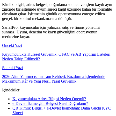
Kimlik bilgisi, adres belgesi, doğrulama sonucu ve işlem kaydı aynı
zincirde birleştiğinde uyum süreci kağıt üzerinde kalan bir formalite
olmaktan çıkar. İşletmenin günlük operasyonuna entegre edilen
gerçek bir kontrol mekanizmasına dönüşür.
SarrafPro, kuyumcular için yalnızca satış ve finans yönetimi
sunmaz. Uyum, denetim ve kayıt güvenliğini operasyonun
merkezine koyar.
Onceki Yazi
Kuyumculukta Küresel Güvenlik: OFAC ve AB Yaptırım Listeleri
Neden Takip Edilmeli?
Sonraki Yazi
2026 Altın Yatırımcısının Tam Rehberi: Bozdurma İşlemlerinde
Maksimum Kâr ve Yeni Nesil Yasal Güvenlik
İçindekiler
Kuyumculukta Adres Bilgisi Neden Önemli?
e-Devlet İkametgâh Belgesi Nasıl Doğrulanır?
QR Kimlik Bilgisi + e-Devlet İkametgâh: Daha Güçlü KYC
Süreci