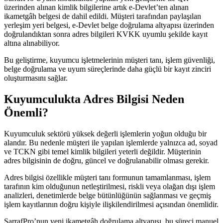
üzerinden alınan kimlik bilgilerine artık e-Devlet’ten alınan
ikametgâh belgesi de dahil edildi. Müşteri tarafından paylaşılan
yerleşim yeri belgesi, e-Devlet belge doğrulama altyapısı üzerinden
doğrulandıktan sonra adres bilgileri KVKK uyumlu şekilde kayıt
altına alınabiliyor.
Bu geliştirme, kuyumcu işletmelerinin müşteri tanı, işlem güvenliği,
belge doğrulama ve uyum süreçlerinde daha güçlü bir kayıt zinciri
oluşturmasını sağlar.
Kuyumculukta Adres Bilgisi Neden
Önemli?
Kuyumculuk sektörü yüksek değerli işlemlerin yoğun olduğu bir
alandır. Bu nedenle müşteri ile yapılan işlemlerde yalnızca ad, soyad
ve TCKN gibi temel kimlik bilgileri yeterli değildir. Müşterinin
adres bilgisinin de doğru, güncel ve doğrulanabilir olması gerekir.
Adres bilgisi özellikle müşteri tanı formunun tamamlanması, işlem
tarafının kim olduğunun netleştirilmesi, riskli veya olağan dışı işlem
analizleri, denetimlerde belge bütünlüğünün sağlanması ve geçmiş
işlem kayıtlarının doğru kişiyle ilişkilendirilmesi açısından önemlidir.
SarrafPro’nun yeni ikametgâh doğrulama altyapısı, bu süreci manuel