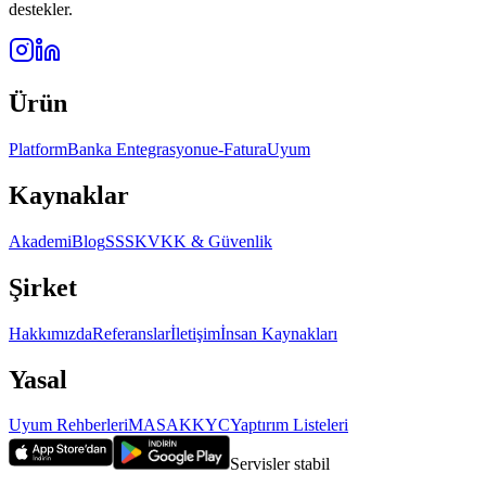
destekler.
Ürün
Platform
Banka Entegrasyonu
e-Fatura
Uyum
Kaynaklar
Akademi
Blog
SSS
KVKK & Güvenlik
Şirket
Hakkımızda
Referanslar
İletişim
İnsan Kaynakları
Yasal
Uyum Rehberleri
MASAK
KYC
Yaptırım Listeleri
Servisler stabil