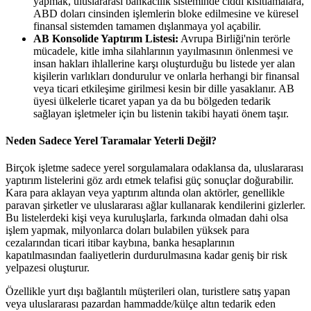
yapmak, uluslararası bankacılık sisteminde ciddi kısıtlamalara,
ABD doları cinsinden işlemlerin bloke edilmesine ve küresel
finansal sistemden tamamen dışlanmaya yol açabilir.
AB Konsolide Yaptırım Listesi:
Avrupa Birliği'nin terörle
mücadele, kitle imha silahlarının yayılmasının önlenmesi ve
insan hakları ihlallerine karşı oluşturduğu bu listede yer alan
kişilerin varlıkları dondurulur ve onlarla herhangi bir finansal
veya ticari etkileşime girilmesi kesin bir dille yasaklanır. AB
üyesi ülkelerle ticaret yapan ya da bu bölgeden tedarik
sağlayan işletmeler için bu listenin takibi hayati önem taşır.
Neden Sadece Yerel Taramalar Yeterli Değil?
Birçok işletme sadece yerel sorgulamalara odaklansa da, uluslararası
yaptırım listelerini göz ardı etmek telafisi güç sonuçlar doğurabilir.
Kara para aklayan veya yaptırım altında olan aktörler, genellikle
paravan şirketler ve uluslararası ağlar kullanarak kendilerini gizlerler.
Bu listelerdeki kişi veya kuruluşlarla, farkında olmadan dahi olsa
işlem yapmak, milyonlarca doları bulabilen yüksek para
cezalarından ticari itibar kaybına, banka hesaplarının
kapatılmasından faaliyetlerin durdurulmasına kadar geniş bir risk
yelpazesi oluşturur.
Özellikle yurt dışı bağlantılı müşterileri olan, turistlere satış yapan
veya uluslararası pazardan hammadde/külçe altın tedarik eden