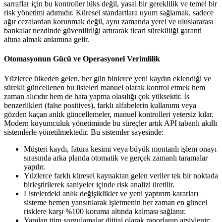
sarraflar için bu kontroller lüks değil, yasal bir gereklilik ve temel bir
risk yönetimi adımıdır. Küresel standartlara uyum sağlamak, sadece
ağır cezalardan korunmak değil, aynı zamanda yerel ve uluslararası
bankalar nezdinde güvenilirliği artırarak ticari sürekliliği garanti
altına almak anlamına gelir.
Otomasyonun Gücü ve Operasyonel Verimlilik
Yüzlerce ülkeden gelen, her gün binlerce yeni kaydın eklendiği ve
sürekli güncellenen bu listeleri manuel olarak kontrol etmek hem
zaman alıcıdır hem de hata yapma olasılığı çok yüksektir. İs
benzerlikleri (false positives), farklı alfabelerin kullanımı veya
gözden kaçan anlık güncellemeler, manuel kontrolleri yetersiz kılar.
Modern kuyumculuk yönetiminde bu süreçler artık API tabanlı akıllı
sistemlerle yönetilmektedir. Bu sistemler sayesinde:
Müşteri kaydı, fatura kesimi veya büyük montanlı işlem onayı
sırasında arka planda otomatik ve gerçek zamanlı taramalar
yapılır.
Yüzlerce farklı küresel kaynaktan gelen veriler tek bir noktada
birleştirilerek saniyeler içinde risk analizi üretilir.
Listelerdeki anlık değişiklikler ve yeni yaptırım kararları
sisteme hemen yansıtılarak işletmenin her zaman en güncel
risklere karşı %100 koruma altında kalması sağlanır.
Yapılan tüm sorgulamalar dijital olarak raporlanıp arşivlenir;