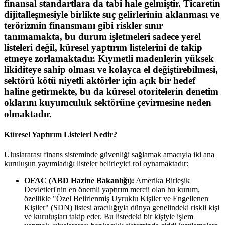
finansal standartlara da tabi hale gelmiştir. Ticaretin
dijitalleşmesiyle birlikte suç gelirlerinin aklanması ve
terörizmin finansmanı gibi riskler sınır
tanımamakta, bu durum işletmeleri sadece yerel
listeleri değil, küresel yaptırım listelerini de takip
etmeye zorlamaktadır. Kıymetli madenlerin yüksek
likiditeye sahip olması ve kolayca el değiştirebilmesi,
sektörü kötü niyetli aktörler için açık bir hedef
haline getirmekte, bu da küresel otoritelerin denetim
oklarını kuyumculuk sektörüne çevirmesine neden
olmaktadır.
Küresel Yaptırım Listeleri Nedir?
Uluslararası finans sisteminde güvenliği sağlamak amacıyla iki ana
kuruluşun yayımladığı listeler belirleyici rol oynamaktadır:
OFAC (ABD Hazine Bakanlığı):
Amerika Birleşik
Devletleri'nin en önemli yaptırım mercii olan bu kurum,
özellikle "Özel Belirlenmiş Uyruklu Kişiler ve Engellenen
Kişiler" (SDN) listesi aracılığıyla dünya genelindeki riskli kişi
ve kuruluşları takip eder. Bu listedeki bir kişiyle işlem