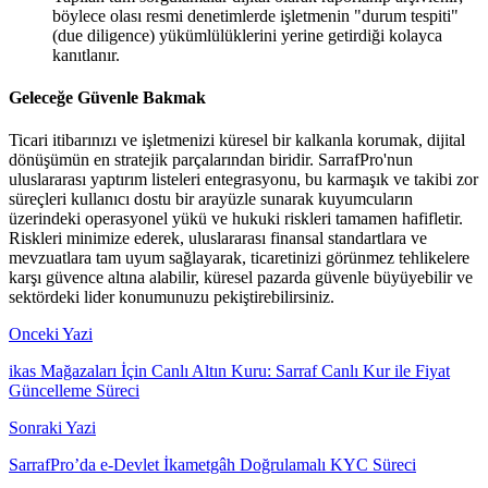
böylece olası resmi denetimlerde işletmenin "durum tespiti"
(due diligence) yükümlülüklerini yerine getirdiği kolayca
kanıtlanır.
Geleceğe Güvenle Bakmak
Ticari itibarınızı ve işletmenizi küresel bir kalkanla korumak, dijital
dönüşümün en stratejik parçalarından biridir. SarrafPro'nun
uluslararası yaptırım listeleri entegrasyonu, bu karmaşık ve takibi zor
süreçleri kullanıcı dostu bir arayüzle sunarak kuyumcuların
üzerindeki operasyonel yükü ve hukuki riskleri tamamen hafifletir.
Riskleri minimize ederek, uluslararası finansal standartlara ve
mevzuatlara tam uyum sağlayarak, ticaretinizi görünmez tehlikelere
karşı güvence altına alabilir, küresel pazarda güvenle büyüyebilir ve
sektördeki lider konumunuzu pekiştirebilirsiniz.
Onceki Yazi
ikas Mağazaları İçin Canlı Altın Kuru: Sarraf Canlı Kur ile Fiyat
Güncelleme Süreci
Sonraki Yazi
SarrafPro’da e-Devlet İkametgâh Doğrulamalı KYC Süreci