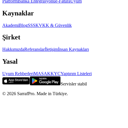
Platform
Banka Entegrasyonu
e-Fatura
Uyum
Kaynaklar
Akademi
Blog
SSS
KVKK & Güvenlik
Şirket
Hakkımızda
Referanslar
İletişim
İnsan Kaynakları
Yasal
Uyum Rehberleri
MASAK
KYC
Yaptırım Listeleri
Servisler stabil
©
2026
SarrafPro. Made in Türkiye.