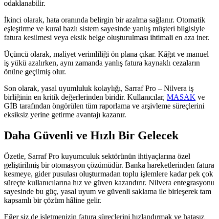
odaklanabilir.
İkinci olarak, hata oranında belirgin bir azalma sağlanır. Otomatik
eşleştirme ve kural bazlı sistem sayesinde yanlış müşteri bilgisiyle
fatura kesilmesi veya eksik belge oluşturulması ihtimali en aza iner.
Üçüncü olarak, maliyet verimliliği ön plana çıkar. Kâğıt ve manuel
iş yükü azalırken, aynı zamanda yanlış fatura kaynaklı cezaların
önüne geçilmiş olur.
Son olarak, yasal uyumluluk kolaylığı, Sarraf Pro – Nilvera iş
birliğinin en kritik değerlerinden biridir. Kullanıcılar,
MASAK
ve
GİB tarafından öngörülen tüm raporlama ve arşivleme süreçlerini
eksiksiz yerine getirme avantajı kazanır.
Daha Güvenli ve Hızlı Bir Gelecek
Özetle, Sarraf Pro kuyumculuk sektörünün ihtiyaçlarına özel
geliştirilmiş bir otomasyon çözümüdür. Banka hareketlerinden fatura
kesmeye, gider pusulası oluşturmadan toplu işlemlere kadar pek çok
süreçte kullanıcılarına hız ve güven kazandırır. Nilvera entegrasyonu
sayesinde bu güç, yasal uyum ve güvenli saklama ile birleşerek tam
kapsamlı bir çözüm hâline gelir.
Eğer siz de işletmenizin fatura süreçlerini hızlandırmak ve hatasız