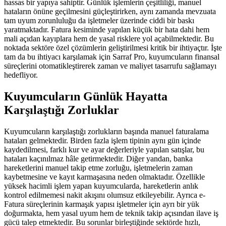
hassas bir yapıya sahiptir. Günlük işlemlerin çeşitliliği, manuel
hataların önüne geçilmesini güçleştirirken, aynı zamanda mevzuata
tam uyum zorunluluğu da işletmeler üzerinde ciddi bir baskı
yaratmaktadır. Fatura kesiminde yapılan küçük bir hata dahi hem
mali açıdan kayıplara hem de yasal risklere yol açabilmektedir. Bu
noktada sektöre özel çözümlerin geliştirilmesi kritik bir ihtiyaçtır. İşte
tam da bu ihtiyacı karşılamak için Sarraf Pro, kuyumcuların finansal
süreçlerini otomatikleştirerek zaman ve maliyet tasarrufu sağlamayı
hedefliyor.
Kuyumcuların Günlük Hayatta
Karşılaştığı Zorluklar
Kuyumcuların karşılaştığı zorlukların başında manuel faturalama
hataları gelmektedir. Birden fazla işlem tipinin aynı gün içinde
kaydedilmesi, farklı kur ve ayar değerleriyle yapılan satışlar, bu
hataları kaçınılmaz hâle getirmektedir. Diğer yandan, banka
hareketlerini manuel takip etme zorluğu, işletmelerin zaman
kaybetmesine ve kayıt karmaşasına neden olmaktadır. Özellikle
yüksek hacimli işlem yapan kuyumcularda, hareketlerin anlık
kontrol edilmemesi nakit akışını olumsuz etkileyebilir. Ayrıca e-
Fatura süreçlerinin karmaşık yapısı işletmeler için ayrı bir yük
doğurmakta, hem yasal uyum hem de teknik takip açısından ilave iş
gücü talep etmektedir. Bu sorunlar birleştiğinde sektörde hızlı,