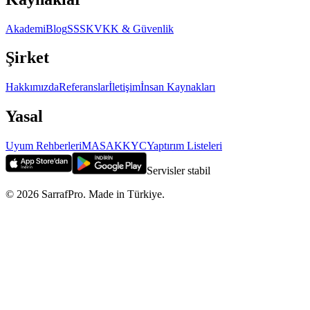
Akademi
Blog
SSS
KVKK & Güvenlik
Şirket
Hakkımızda
Referanslar
İletişim
İnsan Kaynakları
Yasal
Uyum Rehberleri
MASAK
KYC
Yaptırım Listeleri
Servisler stabil
©
2026
SarrafPro. Made in Türkiye.