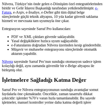
Nilvera, Türkiye’nin önde gelen e-Dönüşüm özel entegratörlerinden
biridir ve Gelir İdaresi Başkanlığı tarafından yetkilendirilmiştir.
e-
Fatura
, e-Arşiv, e-İrsaliye, e-Defter gibi tüm dijital belge
süreçlerinde güçlü teknik altyapısı, 10 yıla kadar güvenli saklama
hizmeti ve mevzuata tam uyumuyla öne çıkar.
Entegrasyon sayesinde Sarraf Pro kullanıcıları:
PDF ve XML çıktıları güvenle saklayabilir.
Yasal değişikliklere hızlıca uyum sağlayabilir.
e-Faturalarını doğrudan Nilvera üzerinden kesip gönderebilir.
Müşavir ve muhasebe entegrasyonu süreçlerinde otomatik
aktarım yapabilir.
Nilvera
sayesinde Sarraf Pro’nun sunduğu otomasyon sadece işlem
kolaylığı değil, aynı zamanda güvenilir bir e-Belge altyapısı ile
birleşmiş olur.
İşletmelere Sağladığı Katma Değer
Sarraf Pro ve Nilvera entegrasyonunun sunduğu avantajlar somut
faydalarla öne çıkmaktadır. Öncelikle, zaman tasarrufu dikkat
çekicidir: işlemler %70’e varan hızla tamamlanabilir. Bu sayede
işletmeler, manuel kontroller yerine daha katma değerli işlere