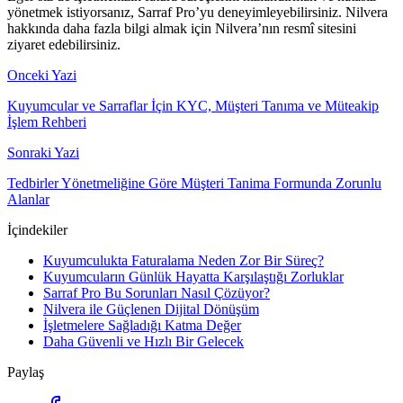
yönetmek istiyorsanız, Sarraf Pro’yu deneyimleyebilirsiniz. Nilvera
hakkında daha fazla bilgi almak için Nilvera’nın resmî sitesini
ziyaret edebilirsiniz.
Onceki Yazi
Kuyumcular ve Sarraflar İçin KYC, Müşteri Tanıma ve Müteakip
İşlem Rehberi
Sonraki Yazi
Tedbirler Yönetmeliğine Göre Müşteri Tanima Formunda Zorunlu
Alanlar
İçindekiler
Kuyumculukta Faturalama Neden Zor Bir Süreç?
Kuyumcuların Günlük Hayatta Karşılaştığı Zorluklar
Sarraf Pro Bu Sorunları Nasıl Çözüyor?
Nilvera ile Güçlenen Dijital Dönüşüm
İşletmelere Sağladığı Katma Değer
Daha Güvenli ve Hızlı Bir Gelecek
Paylaş