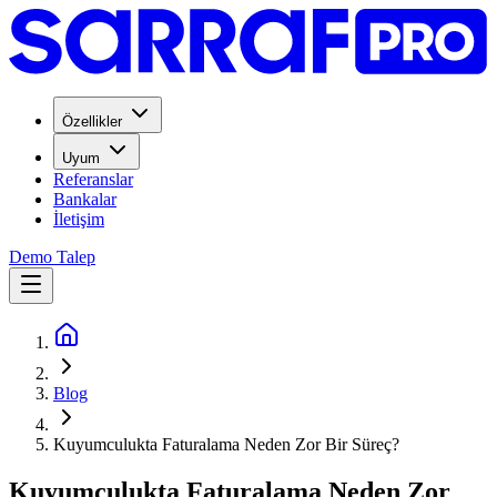
Özellikler
Uyum
Referanslar
Bankalar
İletişim
Demo Talep
Blog
Kuyumculukta Faturalama Neden Zor Bir Süreç?
Kuyumculukta Faturalama Neden Zor