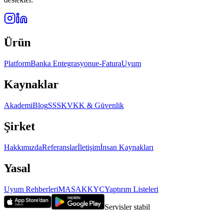
Ürün
Platform
Banka Entegrasyonu
e-Fatura
Uyum
Kaynaklar
Akademi
Blog
SSS
KVKK & Güvenlik
Şirket
Hakkımızda
Referanslar
İletişim
İnsan Kaynakları
Yasal
Uyum Rehberleri
MASAK
KYC
Yaptırım Listeleri
Servisler stabil