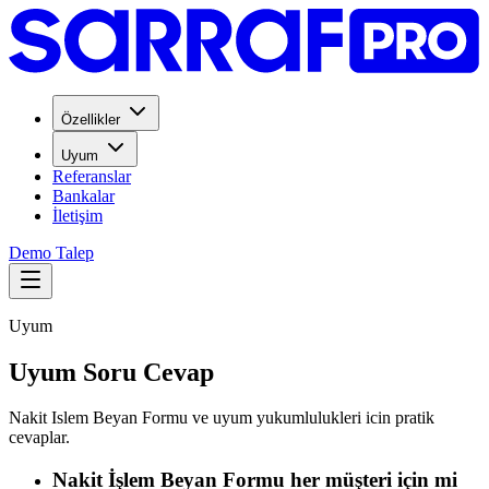
Özellikler
Uyum
Referanslar
Bankalar
İletişim
Demo Talep
Uyum
Uyum Soru Cevap
Nakit Islem Beyan Formu ve uyum yukumlulukleri icin pratik
cevaplar.
Nakit İşlem Beyan Formu her müşteri için mi