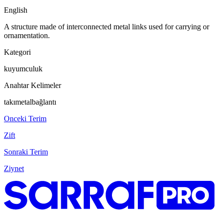
English
A structure made of interconnected metal links used for carrying or
ornamentation.
Kategori
kuyumculuk
Anahtar Kelimeler
takı
metal
bağlantı
Onceki Terim
Zift
Sonraki Terim
Ziynet