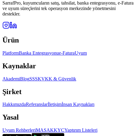
SarrafPro, kuyumcuların satış, tahsilat, banka entegrasyonu, e-Fatura
ve uyum süreçlerini tek operasyon merkezinde yönetmesini
destekler.
Ürün
Platform
Banka Entegrasyonu
e-Fatura
Uyum
Kaynaklar
Akademi
Blog
SSS
KVKK & Güvenlik
Şirket
Hakkımızda
Referanslar
İletişim
İnsan Kaynakları
Yasal
Uyum Rehberleri
MASAK
KYC
Yaptırım Listeleri