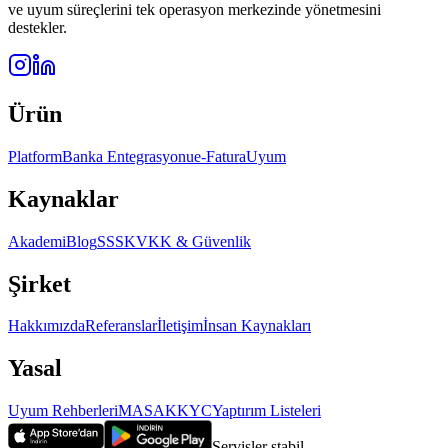
ve uyum süreçlerini tek operasyon merkezinde yönetmesini
destekler.
Ürün
Platform
Banka Entegrasyonu
e-Fatura
Uyum
Kaynaklar
Akademi
Blog
SSS
KVKK & Güvenlik
Şirket
Hakkımızda
Referanslar
İletişim
İnsan Kaynakları
Yasal
Uyum Rehberleri
MASAK
KYC
Yaptırım Listeleri
Servisler stabil