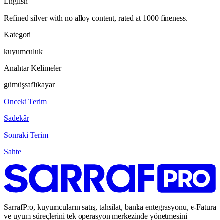
English
Refined silver with no alloy content, rated at 1000 fineness.
Kategori
kuyumculuk
Anahtar Kelimeler
gümüş
saflık
ayar
Onceki Terim
Sadekâr
Sonraki Terim
Sahte
SarrafPro, kuyumcuların satış, tahsilat, banka entegrasyonu, e-Fatura
ve uyum süreçlerini tek operasyon merkezinde yönetmesini