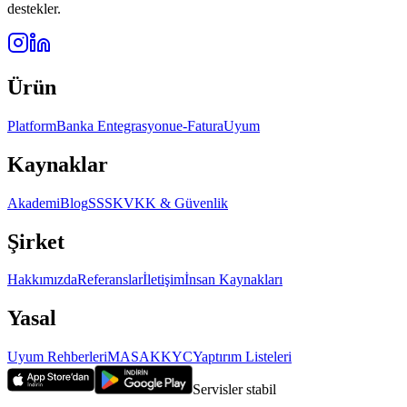
destekler.
Ürün
Platform
Banka Entegrasyonu
e-Fatura
Uyum
Kaynaklar
Akademi
Blog
SSS
KVKK & Güvenlik
Şirket
Hakkımızda
Referanslar
İletişim
İnsan Kaynakları
Yasal
Uyum Rehberleri
MASAK
KYC
Yaptırım Listeleri
Servisler stabil