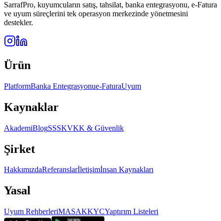
SarrafPro, kuyumcuların satış, tahsilat, banka entegrasyonu, e-Fatura
ve uyum süreçlerini tek operasyon merkezinde yönetmesini
destekler.
Ürün
Platform
Banka Entegrasyonu
e-Fatura
Uyum
Kaynaklar
Akademi
Blog
SSS
KVKK & Güvenlik
Şirket
Hakkımızda
Referanslar
İletişim
İnsan Kaynakları
Yasal
Uyum Rehberleri
MASAK
KYC
Yaptırım Listeleri