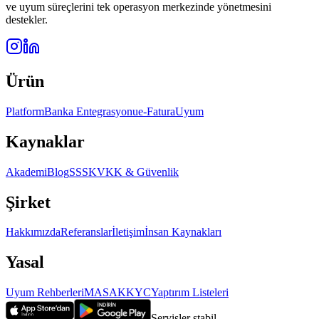
ve uyum süreçlerini tek operasyon merkezinde yönetmesini
destekler.
Ürün
Platform
Banka Entegrasyonu
e-Fatura
Uyum
Kaynaklar
Akademi
Blog
SSS
KVKK & Güvenlik
Şirket
Hakkımızda
Referanslar
İletişim
İnsan Kaynakları
Yasal
Uyum Rehberleri
MASAK
KYC
Yaptırım Listeleri
Servisler stabil