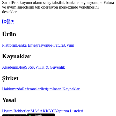
SarrafPro, kuyumcuların satış, tahsilat, banka entegrasyonu, e-Fatura
ve uyum süreçlerini tek operasyon merkezinde yönetmesini
destekler.
Ürün
Platform
Banka Entegrasyonu
e-Fatura
Uyum
Kaynaklar
Akademi
Blog
SSS
KVKK & Güvenlik
Şirket
Hakkımızda
Referanslar
İletişim
İnsan Kaynakları
Yasal
Uyum Rehberleri
MASAK
KYC
Yaptırım Listeleri