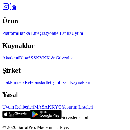
Ürün
Platform
Banka Entegrasyonu
e-Fatura
Uyum
Kaynaklar
Akademi
Blog
SSS
KVKK & Güvenlik
Şirket
Hakkımızda
Referanslar
İletişim
İnsan Kaynakları
Yasal
Uyum Rehberleri
MASAK
KYC
Yaptırım Listeleri
Servisler stabil
©
2026
SarrafPro. Made in Türkiye.