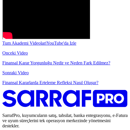
Tum Akademi Videolari
YouTube'da Izle
Onceki Video
Finansal Karar Yorgunluğu Nedir ve Neden Fark Edilmez?
Sonraki Video
Finansal Kararlarda Erteleme Refleksi Nasıl Oluşur?
SarrafPro, kuyumcuların satış, tahsilat, banka entegrasyonu, e-Fatura
ve uyum süreçlerini tek operasyon merkezinde yönetmesini
destekler.