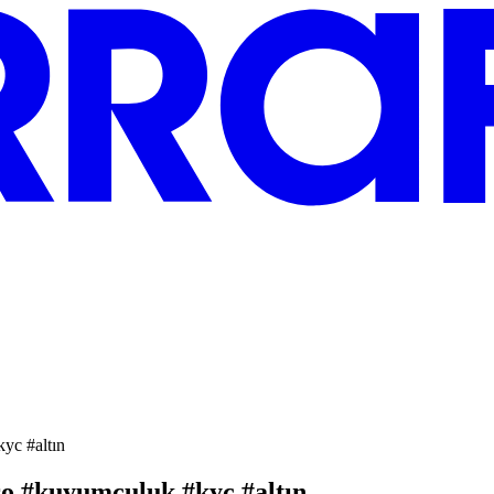
kyc #altın
pro #kuyumculuk #kyc #altın