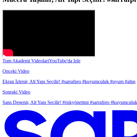
Tum Akademi Videolari
YouTube'da Izle
Onceki Video
Ekran İzlenir, Alt Yapı Seçilir! #sarrafpro #kuyumculuk #uyum #altın
Sonraki Video
Sans Denenir, Alt Yapı Seçilir! #riskyönetimi #sarrafpro #kuyumculuk