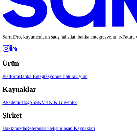
SarrafPro, kuyumcuların satış, tahsilat, banka entegrasyonu, e-Fatura
Ürün
Platform
Banka Entegrasyonu
e-Fatura
Uyum
Kaynaklar
Akademi
Blog
SSS
KVKK & Güvenlik
Şirket
Hakkımızda
Referanslar
İletişim
İnsan Kaynakları