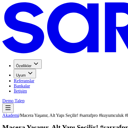
Özellikler
Uyum
Referanslar
Bankalar
İletişim
Demo Talep
Akademi
/
Macera Yaşanır, Alt Yapı Seçilir! #sarrafpro #kuyumculuk #
Macera Yaşanır, Alt Yapı Seçilir! #sarraf