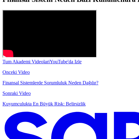
Tum Akademi Videolari
YouTube'da Izle
Onceki Video
Finansal Sistemlerde Sorumluluk Neden Dağılır?
Sonraki Video
Kuyumculukta En Büyük Risk: Belirsizlik