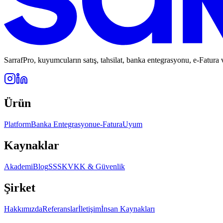
SarrafPro, kuyumcuların satış, tahsilat, banka entegrasyonu, e-Fatura
Ürün
Platform
Banka Entegrasyonu
e-Fatura
Uyum
Kaynaklar
Akademi
Blog
SSS
KVKK & Güvenlik
Şirket
Hakkımızda
Referanslar
İletişim
İnsan Kaynakları