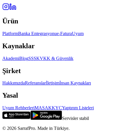
Ürün
Platform
Banka Entegrasyonu
e-Fatura
Uyum
Kaynaklar
Akademi
Blog
SSS
KVKK & Güvenlik
Şirket
Hakkımızda
Referanslar
İletişim
İnsan Kaynakları
Yasal
Uyum Rehberleri
MASAK
KYC
Yaptırım Listeleri
Servisler stabil
©
2026
SarrafPro. Made in Türkiye.