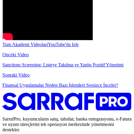
Tum Akademi Videolari
YouTube'da Izle
Onceki Video
Sanctions Screening: Listeye Takılma ve Yanlış Pozitif Yönetimi
Sonraki Video
Finansal Uygulamalar Neden Bazı İşlemleri Sessizce İnceler?
SarrafPro, kuyumcuların satış, tahsilat, banka entegrasyonu, e-Fatura
ve uyum süreçlerini tek operasyon merkezinde yönetmesini
destekler.