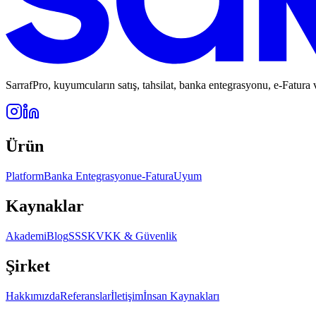
SarrafPro, kuyumcuların satış, tahsilat, banka entegrasyonu, e-Fatura
Ürün
Platform
Banka Entegrasyonu
e-Fatura
Uyum
Kaynaklar
Akademi
Blog
SSS
KVKK & Güvenlik
Şirket
Hakkımızda
Referanslar
İletişim
İnsan Kaynakları