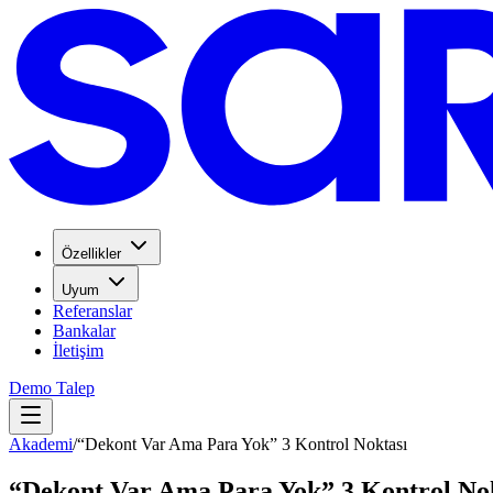
Özellikler
Uyum
Referanslar
Bankalar
İletişim
Demo Talep
Akademi
/
“Dekont Var Ama Para Yok” 3 Kontrol Noktası
“Dekont Var Ama Para Yok” 3 Kontrol No