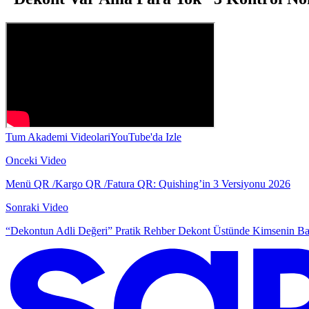
Tum Akademi Videolari
YouTube'da Izle
Onceki Video
Menü QR /Kargo QR /Fatura QR: Quishing’in 3 Versiyonu 2026
Sonraki Video
“Dekontun Adli Değeri” Pratik Rehber Dekont Üstünde Kimsenin Ba